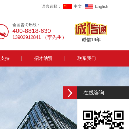
语言选择：
中文
English
全国咨询热线：
400-8818-630
13902912841 （李先生）
诚信14年
务支持
招才纳贤
联系我们
在线咨询